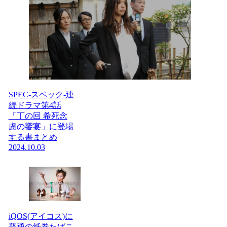
SPEC-スペック-連
続ドラマ第4話
「丁の回 希死念
慮の饗宴」に登場
する書まとめ
2024.10.03
iQOS(アイコス)に
普通の紙巻たばこ