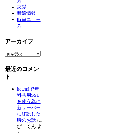
方
恋愛
新潟情報
時事ニュー
ス
アーカイブ
ア
ー
カ
最近のコメン
イ
ト
ブ
hetemlで無
料共用SSL
を使う為に
新サーバー
に移設した
時のお話
に
ぴーくん
よ
り