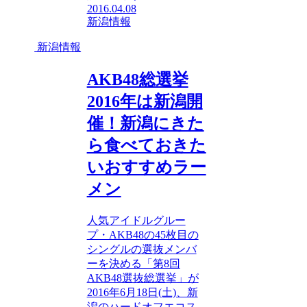
2016.04.08
新潟情報
新潟情報
AKB48総選挙
2016年は新潟開
催！新潟にきた
ら食べておきた
いおすすめラー
メン
人気アイドルグルー
プ・AKB48の45枚目の
シングルの選抜メンバ
ーを決める「第8回
AKB48選抜総選挙」が
2016年6月18日(土)、新
潟のハードオフエコス