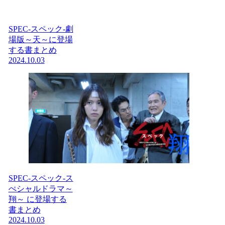
SPEC-スペック-劇
場版～天～に登場
する書まとめ
2024.10.03
SPEC-スペック-ス
ぺシャルドラマ～
翔～ に登場する
書まとめ
2024.10.03