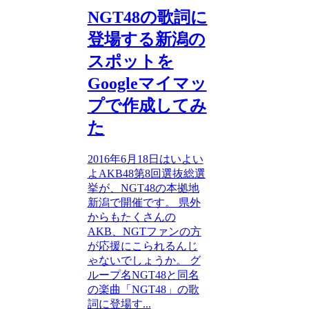
NGT48の歌詞に
登場する新潟の
スポットを
Googleマイマッ
プで作成してみ
た
2016年6月18日はいよい
よAKB48第8回選抜総選
挙が、NGT48の本拠地
新潟で開催です。 県外
からもたくさんの
AKB、NGTファンの方
が応援にこられるんじ
ゃないでしょうか。 グ
ループ名NGT48と同名
の楽曲「NGT48」の歌
詞に登場す...