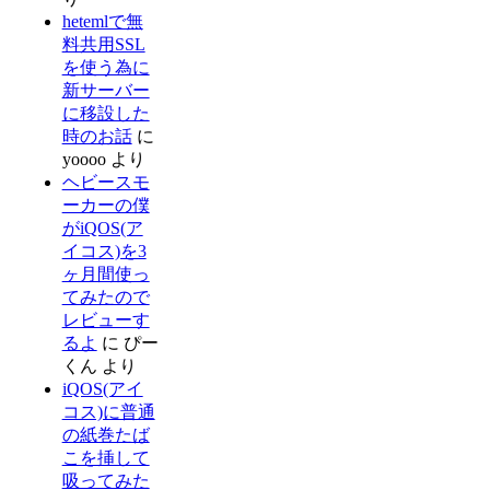
hetemlで無
料共用SSL
を使う為に
新サーバー
に移設した
時のお話
に
yoooo
より
ヘビースモ
ーカーの僕
がiQOS(ア
イコス)を3
ヶ月間使っ
てみたので
レビューす
るよ
に
ぴー
くん
より
iQOS(アイ
コス)に普通
の紙巻たば
こを挿して
吸ってみた