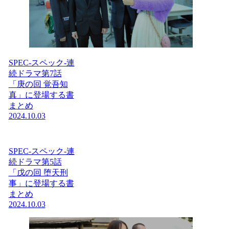
SPEC-スペック-連
続ドラマ第7話
「庚の回 覚吾知
真」に登場する書
まとめ
2024.10.03
SPEC-スペック-連
続ドラマ第5話
「戊の回 堕天刑
事」に登場する書
まとめ
2024.10.03