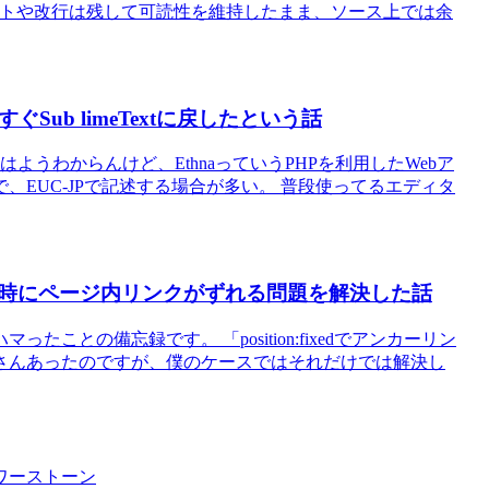
デントや改行は残して可読性を維持したまま、ソース上では余
すぐSub limeTextに戻したという話
ようわからんけど、EthnaっていうPHPを利用したWebア
EUC-JPで記述する場合が多い。 普段使ってるエディタ
時にページ内リンクがずれる問題を解決した話
との備忘録です。 「position:fixedでアンカーリン
さんあったのですが、僕のケースではそれだけでは解決し
ワーストーン