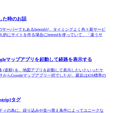
設した時のお話
サーバーでもあるhetemlが、タイミングよく色々新サービ
人的にサイトを作る場合にhetemlを使っていて、「違うサ
らGoogleマップアプリを起動して経路を表示する
 (道順) を、地図アプリを起動して表示したいといったケ
らGoogleマップアプリ一択でしたが、最近はiOS標準の
rip}タグ
リティの為に、絞り込みや並べ替え条件によってユニークな