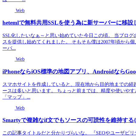
Web
hetemlで無料共用SSLを使う為に新サーバーに移
SSL化したいなぁ～と思い始めていた今日この頃。 当ブログの
スを提供し始めてくれました。 そもそも僕は2007年頃から個
ーバ...
Web
iPhoneならiOS標準の地図アプリ、Androidな
スマホサイトを作成していると、現在地から目的地までの経路
ースは多いと思います。 ちょっと前までは、精度や使いやすさか
「マップ」...
Web
Smartyで複雑なif文でもソースの可読性を維持する{st
この記事タイトルだと分かりづらいな。 『SEOやユーザビ