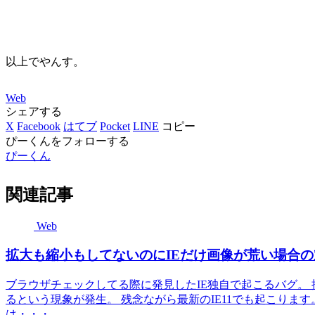
以上でやんす。
Web
シェアする
X
Facebook
はてブ
Pocket
LINE
コピー
ぴーくんをフォローする
ぴーくん
関連記事
Web
拡大も縮小もしてないのにIEだけ画像が荒い場合の
ブラウザチェックしてる際に発見したIE独自で起こるバグ。
るという現象が発生。 残念ながら最新のIE11でも起こります。
は・・・...