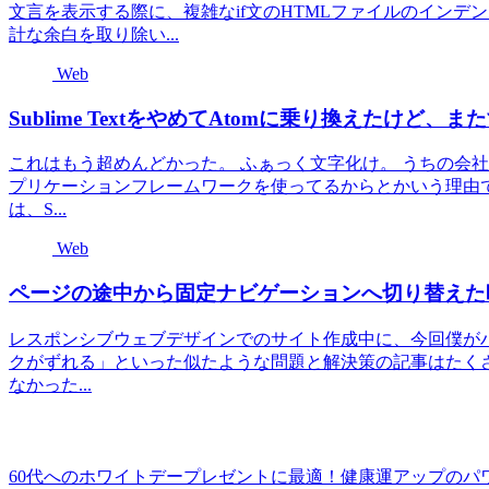
文言を表示する際に、複雑なif文のHTMLファイルのイン
計な余白を取り除い...
Web
Sublime TextをやめてAtomに乗り換えたけど、また
これはもう超めんどかった。 ふぁっく文字化け。 うちの会社は
プリケーションフレームワークを使ってるからとかいう理由で、
は、S...
Web
ページの途中から固定ナビゲーションへ切り替えた
レスポンシブウェブデザインでのサイト作成中に、今回僕がハマったこ
クがずれる」といった似たような問題と解決策の記事はたく
なかった...
60代へのホワイトデープレゼントに最適！健康運アップのパ