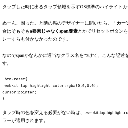
タップした時に出るタップ領域を示すOS標準のハイライトカ
ぬーん、困った。と隣の席のデザイナーに聞いたら、「
カー
合はそもそも
a要素じゃなくspan要素
とかでリセットボタンを作って
レーすらも付かなかったのです。
なのでspanかなんかに適当なクラス名をつけて、こんな記
す。
.btn-reset{

-webkit-tap-highlight-color:rgba(0,0,0,0);

cursor:pointer;

}
タップ時の色を変える必要がない時は、-webkit-tap-highligh
ラーが適用されます。