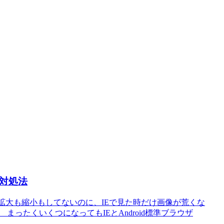
対処法
 拡大も縮小もしてないのに、IEで見た時だけ画像が荒くな
 まったくいくつになってもIEとAndroid標準ブラウザ