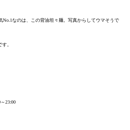
気No.1なのは、この背油坦々麺。写真からしてウマそうで
です。
0～23:00