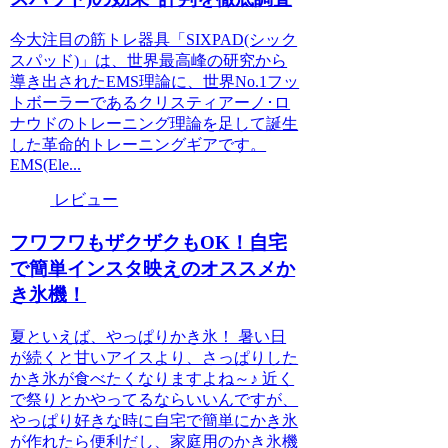
今大注目の筋トレ器具「SIXPAD(シック
スパッド)」は、世界最高峰の研究から
導き出されたEMS理論に、世界No.1フッ
トボーラーであるクリスティアーノ･ロ
ナウドのトレーニング理論を足して誕生
した革命的トレーニングギアです。
EMS(Ele...
レビュー
フワフワもザクザクもOK！自宅
で簡単インスタ映えのオススメか
き氷機！
夏といえば、やっぱりかき氷！ 暑い日
が続くと甘いアイスより、さっぱりした
かき氷が食べたくなりますよね～♪ 近く
で祭りとかやってるならいいんですが、
やっぱり好きな時に自宅で簡単にかき氷
が作れたら便利だし、家庭用のかき氷機