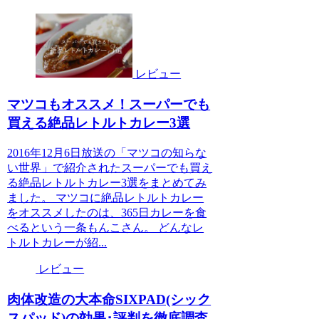
レビュー
マツコもオススメ！スーパーでも
買える絶品レトルトカレー3選
2016年12月6日放送の「マツコの知らな
い世界」で紹介されたスーパーでも買え
る絶品レトルトカレー3選をまとめてみ
ました。 マツコに絶品レトルトカレー
をオススメしたのは、365日カレーを食
べるという一条もんこさん。 どんなレ
トルトカレーが紹...
レビュー
肉体改造の大本命SIXPAD(シック
スパッド)の効果･評判を徹底調査