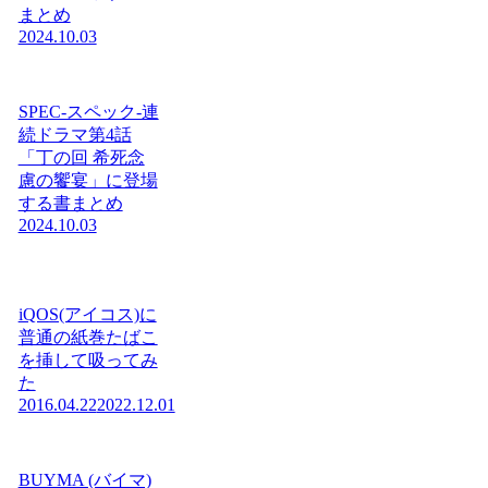
まとめ
2024.10.03
SPEC-スペック-連
続ドラマ第4話
「丁の回 希死念
慮の饗宴」に登場
する書まとめ
2024.10.03
iQOS(アイコス)に
普通の紙巻たばこ
を挿して吸ってみ
た
2016.04.22
2022.12.01
BUYMA (バイマ)