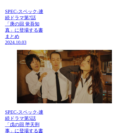
SPEC-スペック-連
続ドラマ第7話
「庚の回 覚吾知
真」に登場する書
まとめ
2024.10.03
SPEC-スペック-連
続ドラマ第5話
「戊の回 堕天刑
事」に登場する書