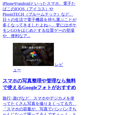
iPhoneやandroidといったスマホ、電子た
ばこのIQOS（アイコス）や
PloomTECH（プルームテック）など、
日々の生活で電子機器を持ち運ぶことが
多くなってきましたよね～。更にはポケ
モンGOをはじめとする位置ゲーの登場
や、便利なア...
レビ
ュー
スマホの写真整理や管理なら無料
で使えるGoogleフォトがおすすめ
旅行･遊びなど、スマホやデジカメを使
ってたくさん写真を撮りまくってる方、
「スマホの容量が、写真でパンパン子ち
ゃんになって困ってるんですぅ～！」と