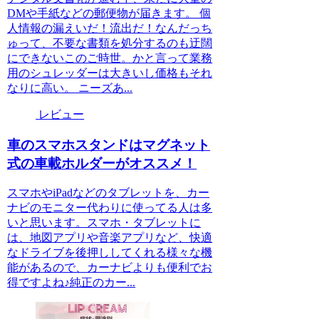
DMや手紙などの郵便物が届きます。 個
人情報の漏えいだ！流出だ！なんだっち
ゅって、不要な書類を処分するのも迂闊
にできないこのご時世。かと言って業務
用のシュレッダーは大きいし価格もそれ
なりに高い。 ニーズあ...
レビュー
車のスマホスタンドはマグネット
式の車載ホルダーがオススメ！
スマホやiPadなどのタブレットを、カー
ナビのモニター代わりに使ってる人は多
いと思います。スマホ・タブレットに
は、地図アプリや音楽アプリなど、快適
なドライブを後押ししてくれる様々な機
能があるので、カーナビよりも便利でお
得ですよね♪純正のカー...