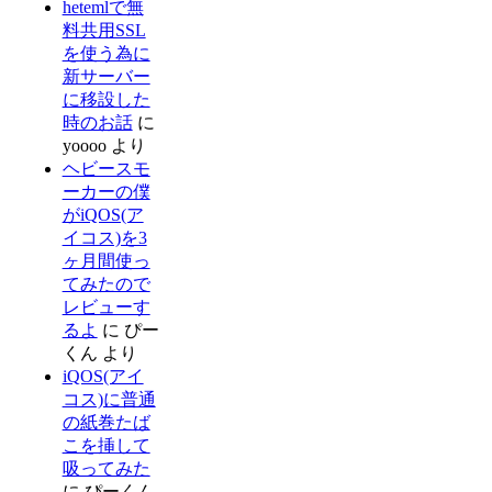
hetemlで無
料共用SSL
を使う為に
新サーバー
に移設した
時のお話
に
yoooo
より
ヘビースモ
ーカーの僕
がiQOS(ア
イコス)を3
ヶ月間使っ
てみたので
レビューす
るよ
に
ぴー
くん
より
iQOS(アイ
コス)に普通
の紙巻たば
こを挿して
吸ってみた
に
ぴーくん