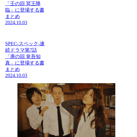
「壬の回 冥王降
臨」に登場する書
まとめ
2024.10.03
SPEC-スペック-連
続ドラマ第7話
「庚の回 覚吾知
真」に登場する書
まとめ
2024.10.03