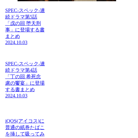
SPEC-スペック-連
続ドラマ第5話
「戊の回 堕天刑
事」に登場する書
まとめ
2024.10.03
SPEC-スペック-連
続ドラマ第4話
「丁の回 希死念
慮の饗宴」に登場
する書まとめ
2024.10.03
iQOS(アイコス)に
普通の紙巻たばこ
を挿して吸ってみ