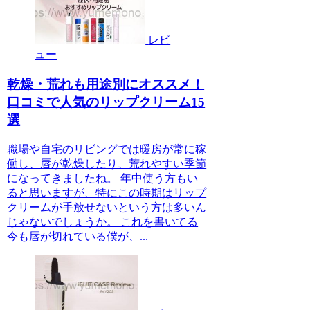
レビ
ュー
乾燥・荒れも用途別にオススメ！
口コミで人気のリップクリーム15
選
職場や自宅のリビングでは暖房が常に稼
働し、唇が乾燥したり、荒れやすい季節
になってきましたね。 年中使う方もい
ると思いますが、特にこの時期はリップ
クリームが手放せないという方は多いん
じゃないでしょうか。 これを書いてる
今も唇が切れている僕が、...