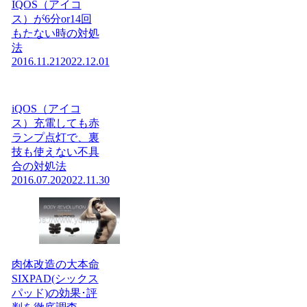
IQOS（アイコ
ス）が6分or14回
もたない時の対処
法
2016.11.21
2022.12.01
iQOS（アイコ
ス）充電しても赤
ランプ点灯で、裏
技も使えない不具
合の対処法
2016.07.20
2022.11.30
肉体改造の大本命
SIXPAD(シックス
パッド)の効果･評