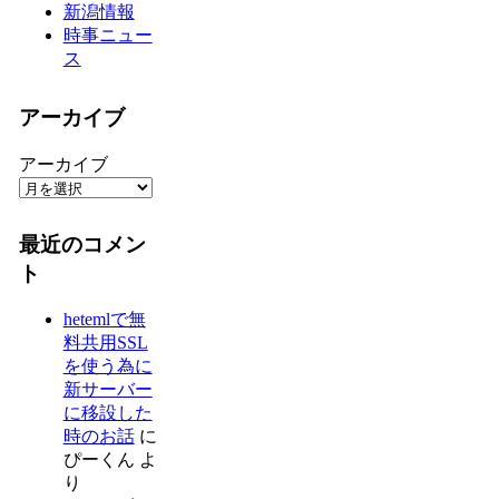
新潟情報
時事ニュー
ス
アーカイブ
アーカイブ
最近のコメン
ト
hetemlで無
料共用SSL
を使う為に
新サーバー
に移設した
時のお話
に
ぴーくん
よ
り