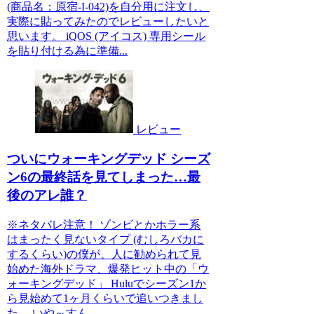
(商品名：原宿-I-042)を自分用に注文し、
実際に貼ってみたのでレビューしたいと
思います。 iQOS (アイコス) 専用シール
を貼り付ける為に準備...
レビュー
ついにウォーキングデッド シーズ
ン6の最終話を見てしまった…最
後のアレ誰？
※ネタバレ注意！ ゾンビとかホラー系
はまったく見ないタイプ (むしろバカに
するくらい)の僕が、人に勧められて見
始めた海外ドラマ、爆発ヒット中の「ウ
ォーキングデッド」 Huluでシーズン1か
ら見始めて1ヶ月くらいで追いつきまし
た。 いや～すん...