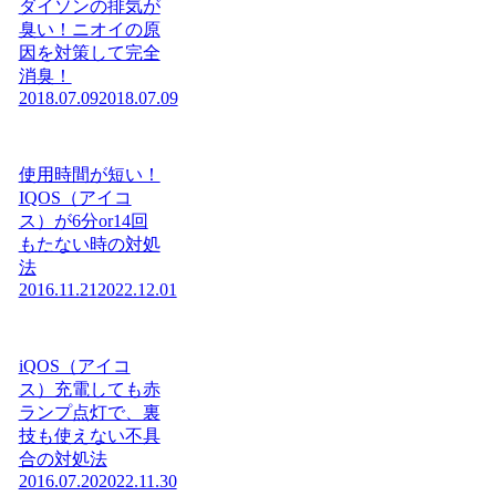
ダイソンの排気が
臭い！ニオイの原
因を対策して完全
消臭！
2018.07.09
2018.07.09
使用時間が短い！
IQOS（アイコ
ス）が6分or14回
もたない時の対処
法
2016.11.21
2022.12.01
iQOS（アイコ
ス）充電しても赤
ランプ点灯で、裏
技も使えない不具
合の対処法
2016.07.20
2022.11.30