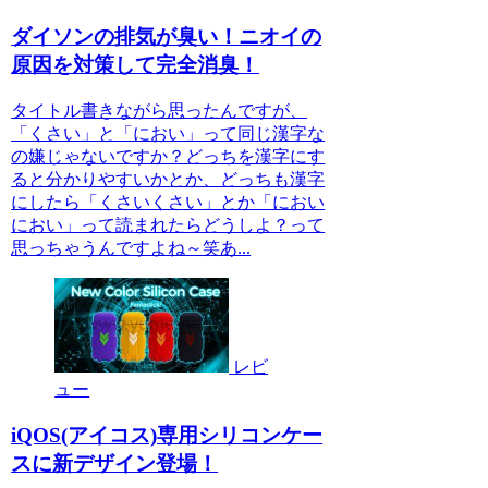
ダイソンの排気が臭い！ニオイの
原因を対策して完全消臭！
タイトル書きながら思ったんですが、
「くさい」と「におい」って同じ漢字な
の嫌じゃないですか？どっちを漢字にす
ると分かりやすいかとか、どっちも漢字
にしたら「くさいくさい」とか「におい
におい」って読まれたらどうしよ？って
思っちゃうんですよね～笑あ...
レビ
ュー
iQOS(アイコス)専用シリコンケー
スに新デザイン登場！