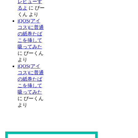
レビューす
るよ
に
ぴー
くん
より
iQOS(アイ
コス)に普通
の紙巻たば
こを挿して
吸ってみた
に
ぴーくん
より
iQOS(アイ
コス)に普通
の紙巻たば
こを挿して
吸ってみた
に
ぴーくん
より