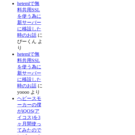
hetemlで無
料共用SSL
を使う為に
新サーバー
に移設した
時のお話
に
ぴーくん
よ
り
hetemlで無
料共用SSL
を使う為に
新サーバー
に移設した
時のお話
に
yoooo
より
ヘビースモ
ーカーの僕
がiQOS(ア
イコス)を3
ヶ月間使っ
てみたので