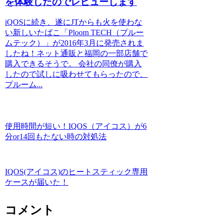
を体験したのでレビューします
iQOSに続き、遂にJTからも火を使わな
い新しいたばこ「Ploom TECH（プルー
ムテック）」が2016年3月に発売されま
したね！ネット通販と福岡の一部店舗で
購入できるそうで。 会社の同僚が購入
したので試しに吸わせてもらったので、
プルーム...
使用時間が短い！IQOS（アイコス）が6
分or14回もたない時の対処法
IQOS(アイコス)のヒートスティック専用
ケースが届いた！
コメント