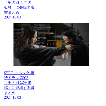
「癸の回 百年の
孤独」に登場する
書まとめ
2024.10.03
SPEC-スペック-連
続ドラマ第9話
「壬の回 冥王降
臨」に登場する書
まとめ
2024.10.03