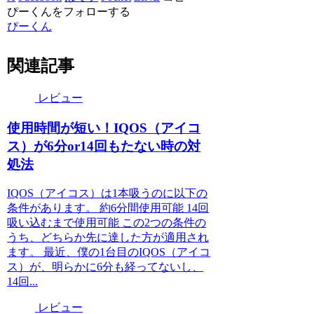
ぴーくんをフォローする
ぴーくん
関連記事
レビュー
使用時間が短い！IQOS（アイコ
ス）が6分or14回もたない時の対
処法
IQOS（アイコス）は1本吸うのに以下の
条件があります。 約6分間使用可能 14回
吸い込むまで使用可能 この2つの条件の
うち、どちらか先に達した方が適用され
ます。 最近、僕の1台目のIQOS（アイコ
ス）が、明らかに6分も経ってないし、
14回...
レビュー