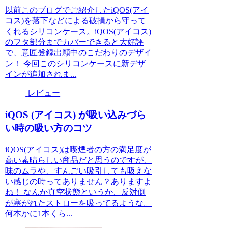
以前このブログでご紹介したiQOS(アイ
コス)を落下などによる破損から守って
くれるシリコンケース。iQOS(アイコス)
のフタ部分までカバーできると大好評
で、意匠登録出願中のこだわりのデザイ
ン！ 今回このシリコンケースに新デザ
インが追加されま...
レビュー
iQOS (アイコス) が吸い込みづら
い時の吸い方のコツ
iQOS(アイコス)は喫煙者の方の満足度が
高い素晴らしい商品だと思うのですが、
味のムラや、すんごい吸引しても吸えな
い感じの時ってありません？ありますよ
ね！ なんか真空状態というか、反対側
が塞がれたストローを吸ってるような。
何本かに1本くら...