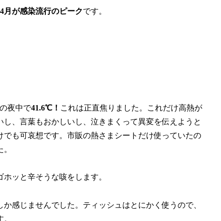
4月が感染流行のピーク
です。
目の夜中で
41.6℃！
これは正直焦りました。これだけ高熱が
いし、言葉もおかしいし、泣きまくって異変を伝えようと
けでも可哀想です。市販の熱さまシートだけ使っていたの
た。
ゴホッと辛そうな咳をします。
しか感じませんでした。ティッシュはとにかく使うので、
す。