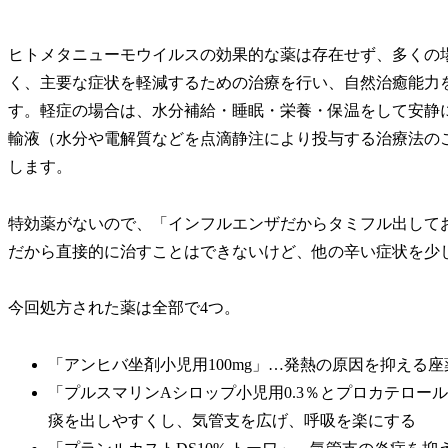
ヒトメタニューモウイルスの効果的な薬は存在せず、多くの
く、主要な症状を軽減するための治療を行い、自然治癒能力
す。軽症の場合は、水分補給・睡眠・栄養・保温をして安静
輸液（
水分や電解質などを点滴静注により投与する治療法
の
します。
特効薬がないので、「インフルエンザだからタミフル出して
だから直接的に治すことはできないけど、他の辛い症状を少
今回処方された薬は全部で4つ。
「アンヒバ坐剤小児用100mg」…発熱の原因を抑える座
「プルスマリンAシロップ小児用0.3％とプロカテロール塩酸
痰を出しやすくし、気管支を広げ、呼吸を楽にする