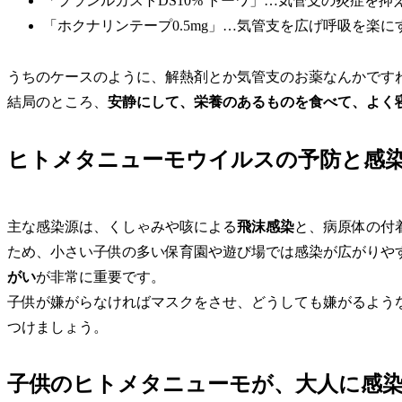
「プランルカストDS10% トーワ」…気管支の炎症を抑
「ホクナリンテープ0.5mg」…気管支を広げ呼吸を楽に
うちのケースのように、解熱剤とか気管支のお薬なんかです
結局のところ、
安静にして、栄養のあるものを食べて、よく
ヒトメタニューモウイルスの予防と感
主な感染源は、くしゃみや咳による
飛沫感染
と、
病原体の付
ため、小さい子供の多い保育園や遊び場では感染が広がりや
がい
が非常に重要です。
子供が嫌がらなければマスクをさせ、どうしても嫌がるよう
つけましょう。
子供のヒトメタニューモが、大人に感