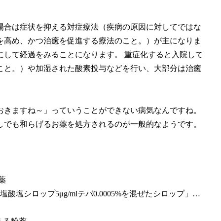
場合は症状を抑える対症療法（
疾病の原因に対してではな
を高め、かつ治癒を促進する療法のこと。
）が主になりま
にして経過をみることになります。 重症化すると入院して
こと。）や加湿された酸素投与などを行い、大部分は治癒
おきますね～」っていうことができない病気なんですね。
しでも和らげるお薬を処方されるのが一般的なようです。
薬
塩シロップ5μg/mlテバ0.0005%を混ぜたシロップ」…