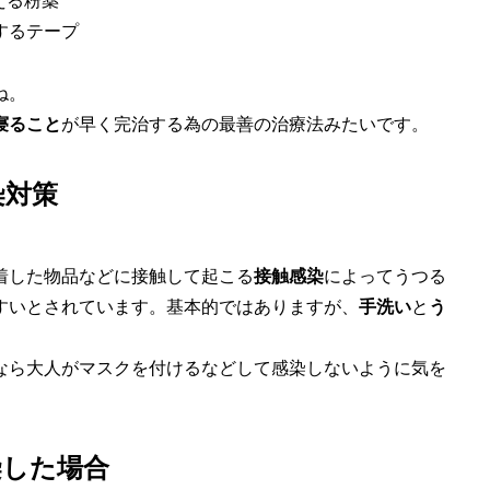
える粉薬
するテープ
ね。
寝ること
が早く完治する為の最善の治療法みたいです。
染対策
着した物品などに接触して
起こる
接触感染
によってうつる
すいとされています。基本的ではありますが、
手洗い
と
う
なら大人がマスクを付けるなどして感染しないように気を
染した場合